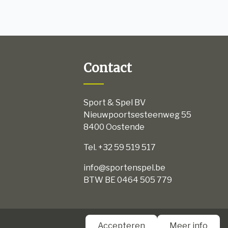
Contact
Sport & Spel BV
Nieuwpoortsesteenweg 55
8400 Oostende
Tel. +32 59 519 517
info@sportenspel.be
BTW BE 0464 505 779
aarden
Accepteren
Meer info