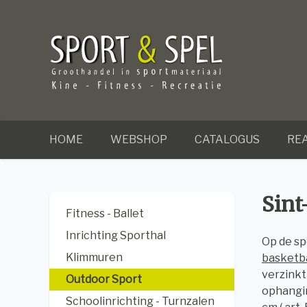
HOME
WEBSHOP
CATALOGUS
REA
Sint
Fitness - Ballet
Inrichting Sporthal
Op de sp
Klimmuren
basketba
verzinkt
Outdoor Sport
ophangin
Schoolinrichting - Turnzalen