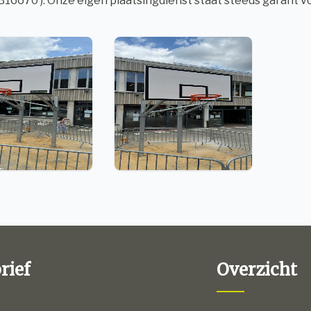
. B16670 ). Onze eigen plaatsingdienst staat steeds garant 
rief
Overzicht