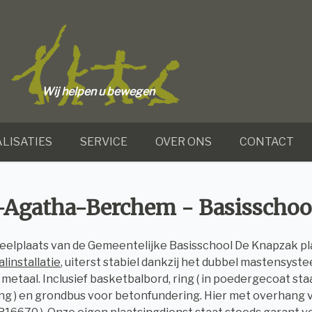
Wij helpen u bewegen
LISATIES
SERVICE
OVER ONS
CONTACT
-Agatha-Berchem - Basisscho
eelplaats van de Gemeentelijke Basisschool De Knapzak pl
linstallatie
, uiterst stabiel dankzij het dubbel mastensys
 metaal. Inclusief basketbalbord, ring ( in poedergecoat sta
g ) en grondbus voor betonfundering. Hier met overhang