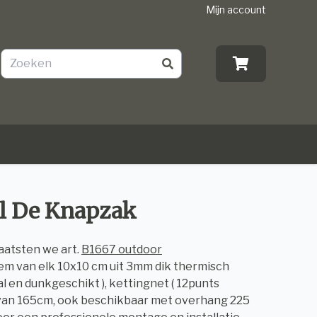
Mijn account
ol De Knapzak
aatsten we art.
B1667 outdoor
teem van elk 10x10 cm uit 3mm dik thermisch
al en dunkgeschikt ), kettingnet ( 12punts
 van 165cm, ook beschikbaar met overhang 225