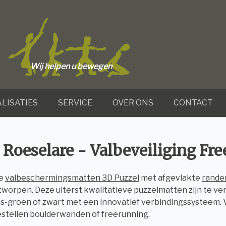
Wij helpen u bewegen
LISATIES
SERVICE
OVER ONS
CONTACT
 Roeselare - Valbeveiliging Fr
ze
valbeschermingsmatten 3D Puzzel
met afgevlakte
rande
worpen. Deze uiterst kwalitatieve puzzelmatten zijn te verk
js-groen of zwart met een innovatief verbindingssysteem. Vei
stellen boulderwanden of freerunning.