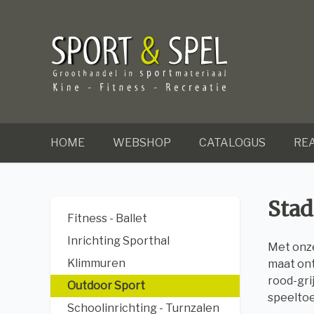
HOME
WEBSHOP
CATALOGUS
REA
Stad
Fitness - Ballet
Inrichting Sporthal
Met on
Klimmuren
maat ont
rood-gri
Outdoor Sport
speeltoe
Schoolinrichting - Turnzalen