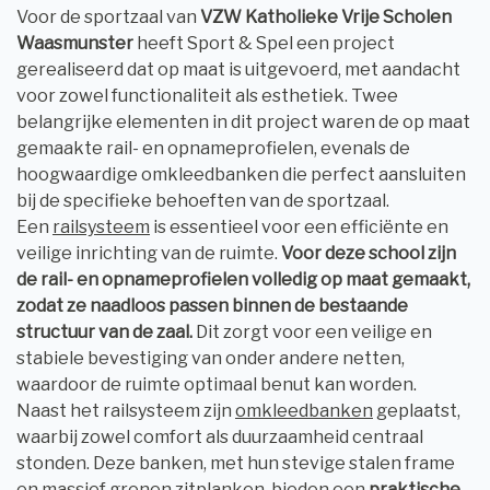
Voor de sportzaal van
VZW Katholieke Vrije Scholen
Waasmunster
heeft Sport & Spel een project
gerealiseerd dat op maat is uitgevoerd, met aandacht
voor zowel functionaliteit als esthetiek. Twee
belangrijke elementen in dit project waren de op maat
gemaakte rail- en opnameprofielen, evenals de
hoogwaardige omkleedbanken die perfect aansluiten
bij de specifieke behoeften van de sportzaal.
Een
railsysteem
is essentieel voor een efficiënte en
veilige inrichting van de ruimte.
Voor deze school zijn
de rail- en opnameprofielen volledig op maat gemaakt,
zodat ze naadloos passen binnen de bestaande
structuur van de zaal.
Dit zorgt voor een veilige en
stabiele bevestiging van onder andere netten,
waardoor de ruimte optimaal benut kan worden.
Naast het railsysteem zijn
omkleedbanken
geplaatst,
waarbij zowel comfort als duurzaamheid centraal
stonden. Deze banken, met hun stevige stalen frame
en massief grenen zitplanken, bieden een
praktische