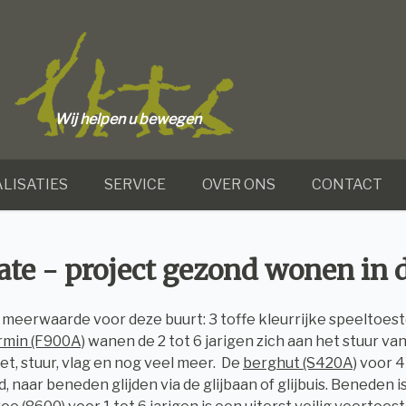
Wij helpen u bewegen
LISATIES
SERVICE
OVER ONS
CONTACT
ate - project gezond wonen in
meerwaarde voor deze buurt: 3 toffe kleurrijke speeltoest
min (F900A)
wanen de 2 tot 6 jarigen zich aan het stuur van
et, stuur, vlag en nog veel meer. De
berghut (S420A)
voor 4
, naar beneden glijden via de glijbaan of glijbuis. Beneden 