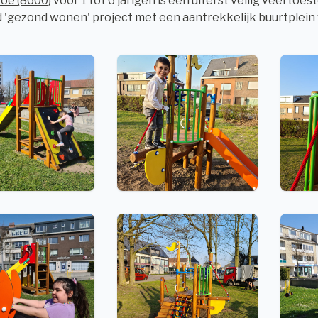
oe (8600)
voor 1 tot 6 jarigen is een uiterst veilig veertoes
 'gezond wonen' project met een aantrekkelijk buurtplein