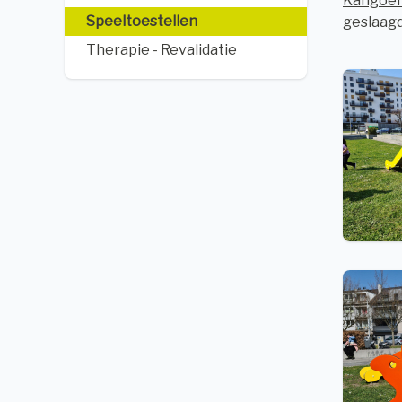
Kangoer
Speeltoestellen
geslaagd
Therapie - Revalidatie