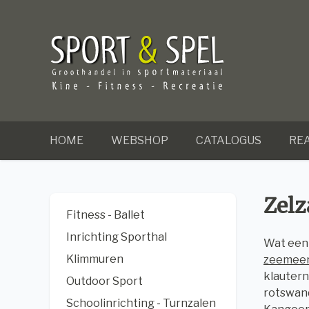
HOME
WEBSHOP
CATALOGUS
REA
Zelz
Fitness - Ballet
Inrichting Sporthal
Wat een 
Klimmuren
zeemeer
klautern
Outdoor Sport
rotswand
Schoolinrichting - Turnzalen