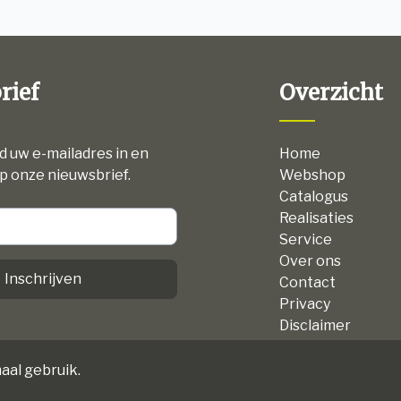
rief
Overzicht
nd uw e-mailadres in en
Home
p onze nieuwsbrief.
Webshop
Catalogus
Realisaties
Service
Over ons
Inschrijven
Contact
Privacy
Disclaimer
Algemene voorw
aal gebruik.