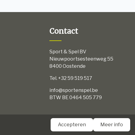
Contact
Sport & Spel BV
Nieuwpoortsesteenweg 55
8400 Oostende
Tel. +32 59 519 517
info@sportenspel.be
BTW BE 0464 505 779
aarden
Accepteren
Meer info