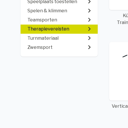
Speelplaats toestellen
Spelen & klimmen
Kü
Teamsporten
Trai
Therapievereisten
Turnmateriaal
Zwemsport
Vertica