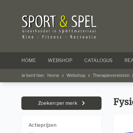
HOME
WEBSHOP
CATALOGUS
REA
Je bent hier:
Home
Webshop
Therapievereisten
Fysi
Zoeken per merk
Actieprijzen