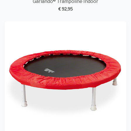
Garlando® Trampoline Indoor
€ 92,95