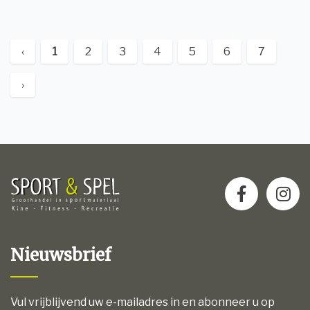
‹
1
2
3
4
5
6
7
›
Nieuwsbrief
Vul vrijblijvend uw e-mailadres in en abonneer u op