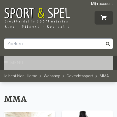
Mijn account
MENU
Je bent hier:
Home
Webshop
Gevechtssport
MMA
MMA