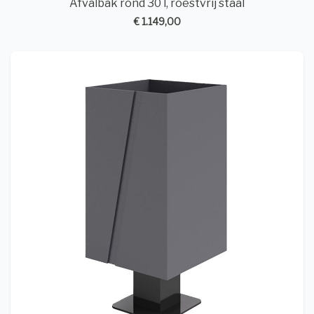
Afvalbak rond 30 l, roestvrij staal
€ 1.149,00