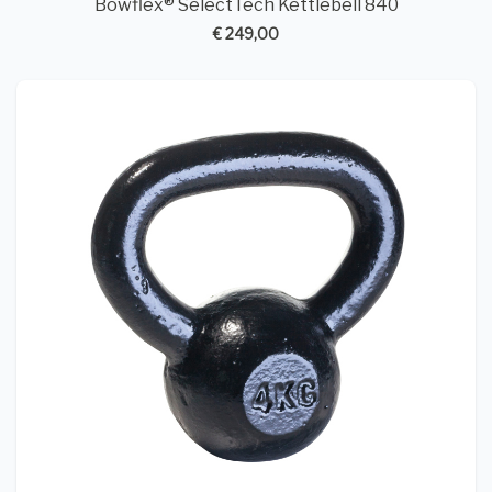
Bowflex® SelectTech Kettlebell 840
€ 249,00