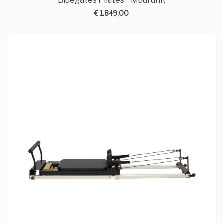
Bluegates Pilates® Muurunit
€ 1.849,00