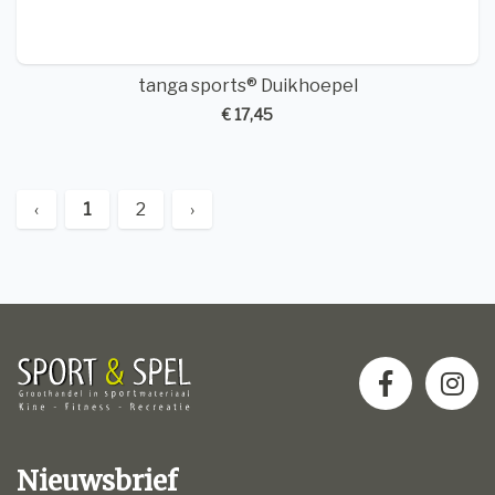
tanga sports® Duikhoepel
€ 17,45
‹
1
2
›
Nieuwsbrief