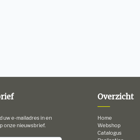
rief
Overzicht
nd uw e-mailadres in en
Home
p onze nieuwsbrief.
Webshop
Catalogus