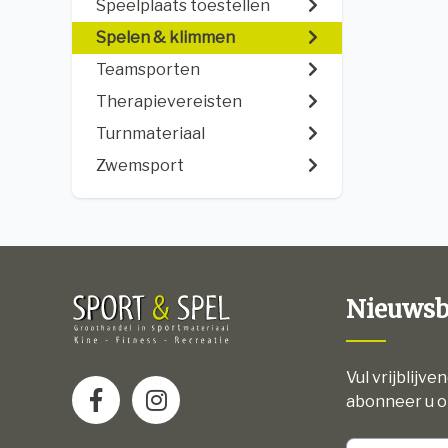
Speelplaats toestellen
Spelen & klimmen
Teamsporten
Therapievereisten
Turnmateriaal
Zwemsport
Nieuwsb
Vul vrijblijve
abonneer u o