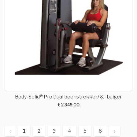
Body-Solid® Pro Dual beenstrekker/ & -buiger
€ 2.349,00
‹
1
2
3
4
5
6
›