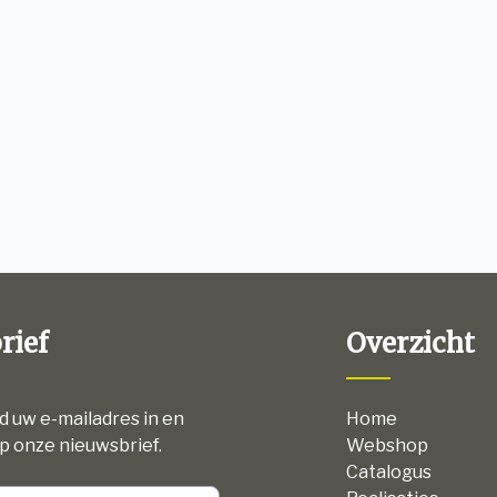
rief
Overzicht
nd uw e-mailadres in en
Home
p onze nieuwsbrief.
Webshop
Catalogus