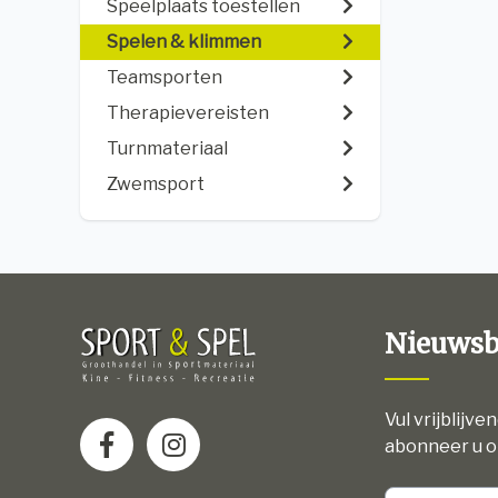
Speelplaats toestellen
Spelen & klimmen
Teamsporten
Therapievereisten
Turnmateriaal
Zwemsport
Nieuwsb
Vul vrijblijve
abonneer u o