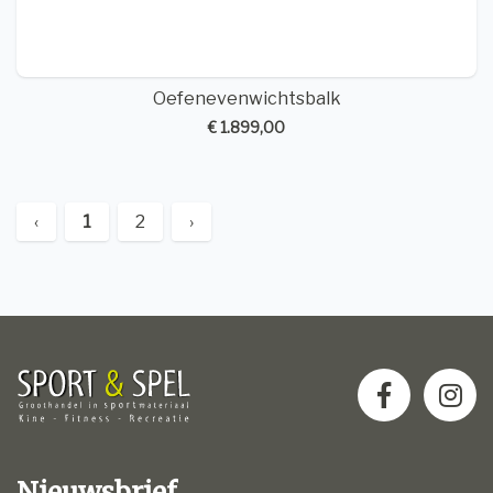
Oefenevenwichtsbalk
€ 1.899,00
‹
1
2
›
Nieuwsbrief