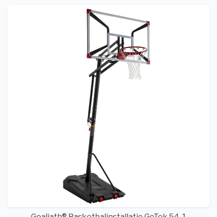
Goaliath® Basketbalinstallatie GoTek 54-1