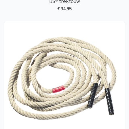
BS® trektouw
€ 34,95