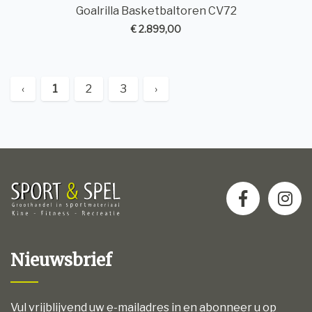
Goalrilla Basketbaltoren CV72
€ 2.899,00
‹
1
2
3
›
Nieuwsbrief
Vul vrijblijvend uw e-mailadres in en abonneer u op