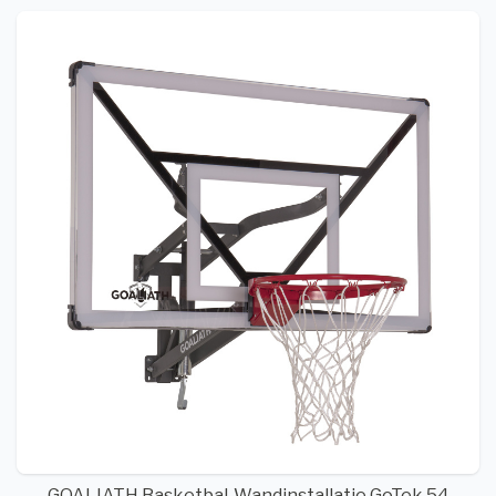
GOALIATH Basketbal-Wandinstallatie GoTek 54