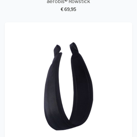
aerobis® Rowstick
€ 69,95