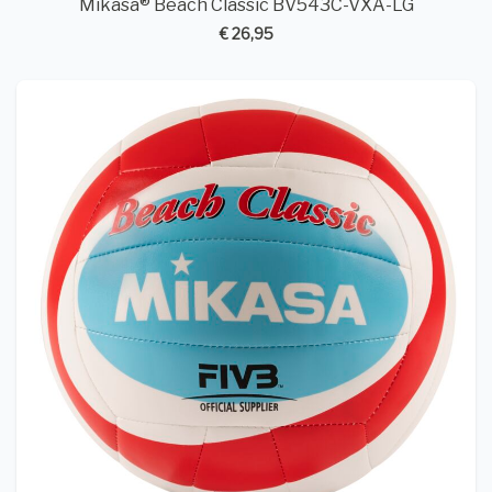
Mikasa® Beach Classic BV543C-VXA-LG
€ 26,95