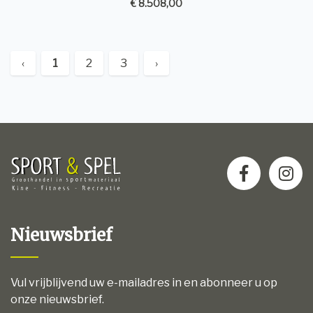
€ 8.508,00
‹
1
2
3
›
Nieuwsbrief
Vul vrijblijvend uw e-mailadres in en abonneer u op
onze nieuwsbrief.