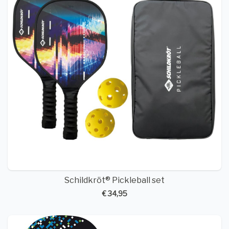
Schildkröt® Pickleball set
€ 34,95