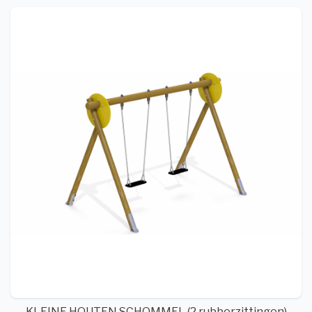
KLEINE HOUTEN SCHOMMEL (2 rubberzittingen)