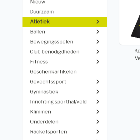
Nieuw
Duurzaam
Atletiek
Ballen
Bewegingsspelen
Kü
Club benodigdheden
V
Fitness
Geschenkartikelen
Gevechtssport
Gymnastiek
Inrichting sporthal/veld
Klimmen
Onderdelen
Racketsporten