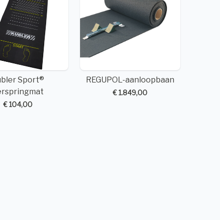
bler Sport®
REGUPOL-aanloopbaan
erspringmat
€ 1.849,00
€ 104,00