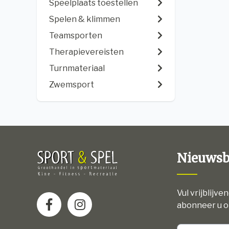
Speelplaats toestellen
Spelen & klimmen
Teamsporten
Therapievereisten
Turnmateriaal
Zwemsport
Nieuwsb
Vul vrijblijve
abonneer u o