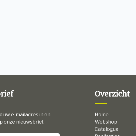
rief
Overzicht
nd uw e-mailadres in en
Home
p onze nieuwsbrief.
Webshop
Catalogus