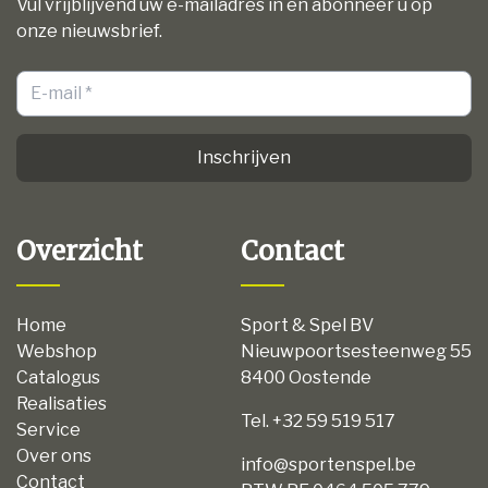
Vul vrijblijvend uw e-mailadres in en abonneer u op
onze nieuwsbrief.
Inschrijven
Overzicht
Contact
Home
Sport & Spel BV
Webshop
Nieuwpoortsesteenweg 55
Catalogus
8400 Oostende
Realisaties
Tel. +32 59 519 517
Service
Over ons
info@sportenspel.be
Contact