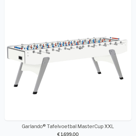
Garlando® Tafelvoetbal MasterCup XXL
€ 1.699,00