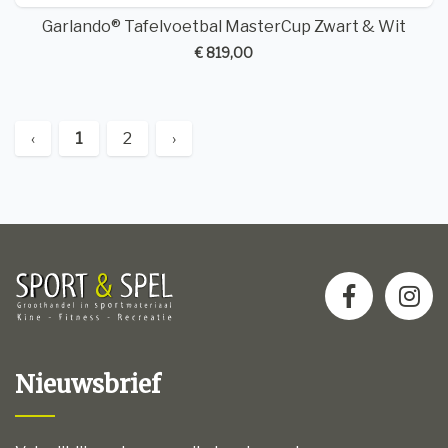
Garlando® Tafelvoetbal MasterCup Zwart & Wit
€ 819,00
‹
1
2
›
Nieuwsbrief