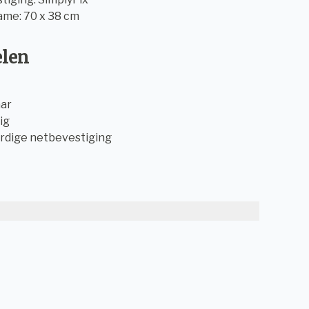
rame: 70 x 38 cm
elen
aar
ig
rdige netbevestiging