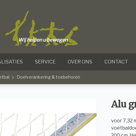
Wij helpen u bewegen
LISATIES
SERVICE
OVER ONS
CONTACT
etbal
Doelverankering & toebehoren
Alu 
voor 7,32 
voetbaldoe
200 cm. H