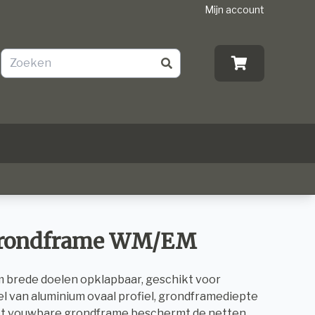
Mijn account
grondframe WM/EM
m brede doelen opklapbaar, geschikt voor
l van aluminium ovaal profiel, grondframediepte
et vouwbare grondframe beschermt de netten