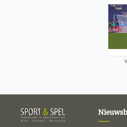
V
Nieuwsb