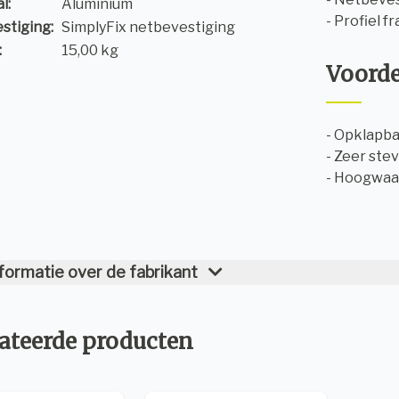
l:
Aluminium
- Profiel f
stiging:
SimplyFix netbevestiging
:
15,00 kg
Voord
- Opklapb
- Zeer stev
- Hoogwaa
formatie over de fabrikant
ateerde producten