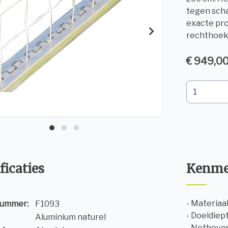
tegen sch
exacte pro
rechthoeki
€ 949,00
ficaties
Kenme
- Materiaa
nummer:
F1093
- Doeldiep
Aluminium naturel
- Netbeves