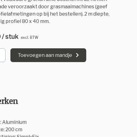
ade veroorzaakt door grasmaaimachines (geef
fielafmetingen op bij het bestellen). 2 m diepte,
g profiel 80 x 40 mm.
 / stuk
excl. BTW
Toevoegen aan mandje
rken
l: Aluminium
te: 200 cm
tiging: SimplyFix