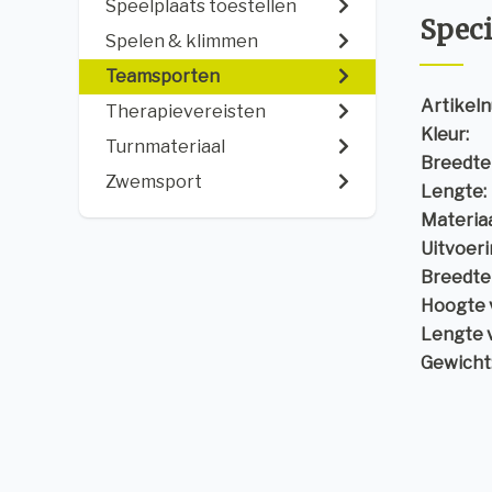
Speelplaats toestellen
Speci
Spelen & klimmen
Teamsporten
Artikel
Therapievereisten
Kleur:
Turnmateriaal
Breedte 
Zwemsport
Lengte:
Materiaa
Uitvoeri
Breedte
Hoogte 
Lengte 
Gewicht