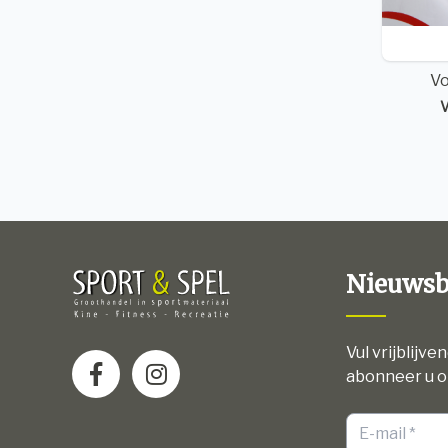
V
V
Nieuwsb
Vul vrijblijve
abonneer u o