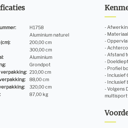
ficaties
Kenme
- Afwerking
nummer:
H1758
- Materiaa
Aluminium naturel
- Oppervla
(cm):
200,00 cm
- Achterco
300,00 cm
- Afstand 
l:
Aluminium
- Doeldiept
ng:
Grondpot
- Profiel 
 verpakking:
210,00 cm
- Inclusie
verpakking:
88,00 cm
- Inclusie
verpakking:
320,00 cm
- Volgens 
:
87,00 kg
multisport
Voord