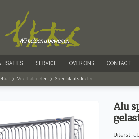
Wij helpen u bewegen
LISATIES
SERVICE
OVER ONS
CONTACT
etbal
Voetbaldoelen
Speelplaatsdoelen
Alu s
gelas
Uiterst ro