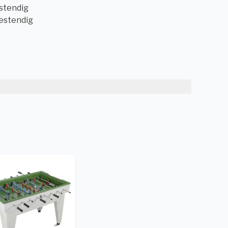
stendig
estendig