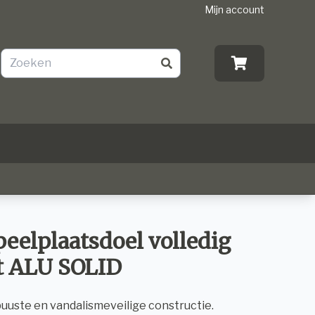
Mijn account
peelplaatsdoel volledig
t ALU SOLID
buuste en vandalismeveilige constructie.