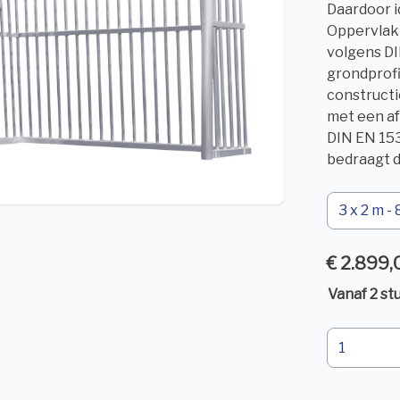
Daardoor i
Oppervlakt
volgens DI
grondprofi
constructi
met een af
DIN EN 153
bedraagt d
€ 2.899,
Vanaf 2 stu