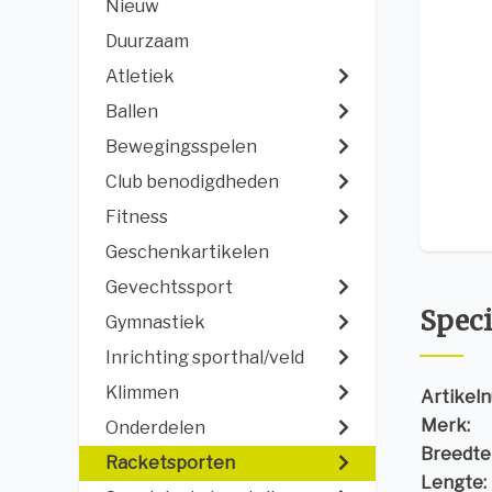
Nieuw
Duurzaam
Atletiek
Ballen
Bewegingsspelen
Club benodigdheden
Fitness
Geschenkartikelen
Gevechtssport
Speci
Gymnastiek
Inrichting sporthal/veld
Klimmen
Artikel
Merk:
Onderdelen
Breedte 
Racketsporten
Lengte: