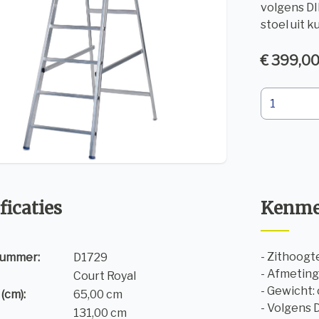
volgens DI
stoel uit k
€ 399,00
ficaties
Kenme
- Zithoogt
nummer:
D1729
- Afmeting
Court Royal
- Gewicht:
(cm):
65,00 cm
- Volgens 
131,00 cm