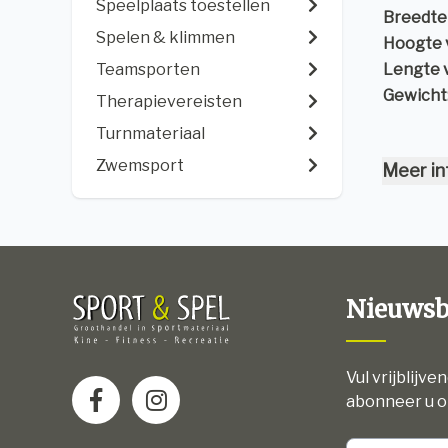
Speelplaats toestellen
Breedte
Spelen & klimmen
Hoogte 
Teamsporten
Lengte 
Gewicht
Therapievereisten
Turnmateriaal
Zwemsport
Meer in
Nieuwsb
Vul vrijblijve
abonneer u o