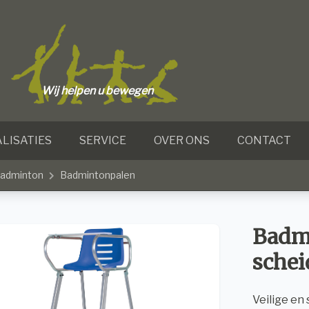
Wij helpen u bewegen
LISATIES
SERVICE
OVER ONS
CONTACT
adminton
Badmintonpalen
Badm
schei
Veilige en