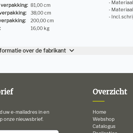
- Materiaa
 verpakking:
81,00 cm
- Materiaa
verpakking:
38,00 cm
- Incl. schr
verpakking:
200,00 cm
:
16,00 kg
formatie over de fabrikant
rief
Overzicht
nd uw e-mailadres in en
Home
p onze nieuwsbrief.
Webshop
Catalogus