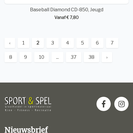
Baseball Diamond CD-850, Jeugd
Vanaf € 7,80
‹
1
2
3
4
5
6
7
8
9
10
...
37
38
›
Nieuwsbrief