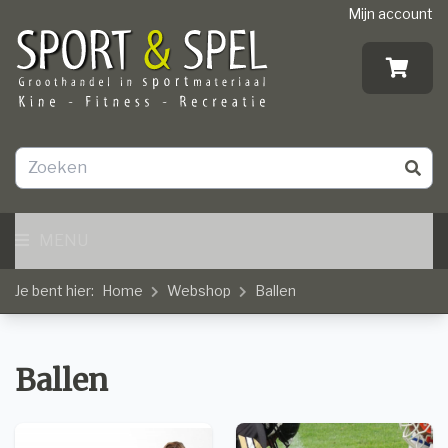
Mijn account
MENU
Je bent hier:
Home
Webshop
Ballen
Ballen