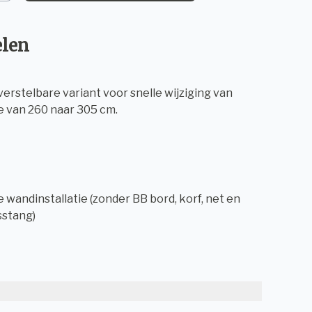
elen
verstelbare variant voor snelle wijziging van
 van 260 naar 305 cm.
wandinstallatie (zonder BB bord, korf, net en
sstang)