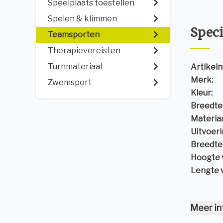
Speelplaats toestellen
Spelen & klimmen
Speci
Teamsporten
Therapievereisten
Turnmateriaal
Artikel
Merk:
Zwemsport
Kleur:
Breedte 
Materiaa
Uitvoeri
Breedte
Hoogte 
Lengte 
Meer in