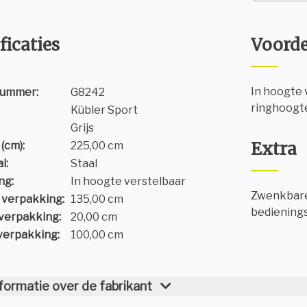
ficaties
Voord
In hoogte 
nummer:
G8242
ringhoogte
Kübler Sport
Grijs
Extra
(cm):
225,00 cm
l:
Staal
ng:
In hoogte verstelbaar
Zwenkbare 
 verpakking:
135,00 cm
bediening
verpakking:
20,00 cm
verpakking:
100,00 cm
formatie over de fabrikant