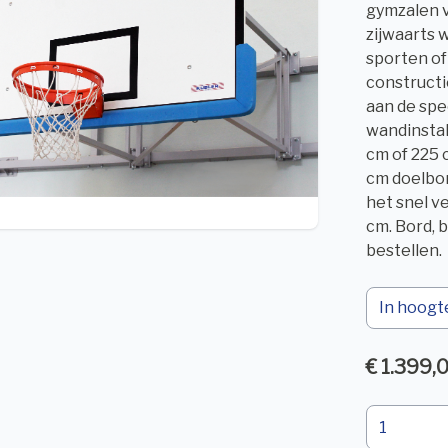
gymzalen v
zijwaarts
sporten of
constructi
aan de spe
wandinstal
cm of 225 
cm doelbor
het snel v
cm. Bord, 
bestellen.
€ 1.399,