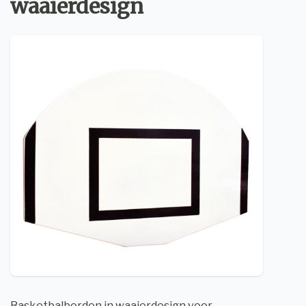
waaierdesign
Basketbalborden in waaierdesign voor