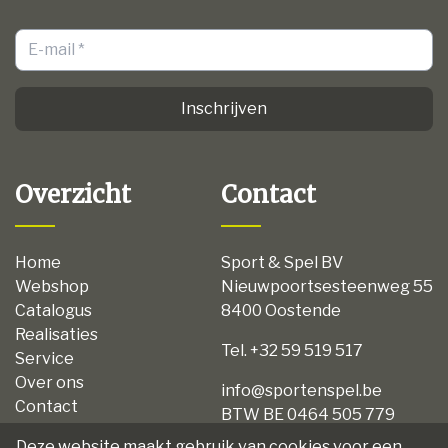
Inschrijven
Overzicht
Contact
Home
Sport & Spel BV
Webshop
Nieuwpoortsesteenweg 55
Catalogus
8400 Oostende
Realisaties
Tel. +32 59 519 517
Service
Over ons
info@sportenspel.be
Contact
BTW BE 0464 505 779
Privacy
Deze website maakt gebruik van cookies voor een