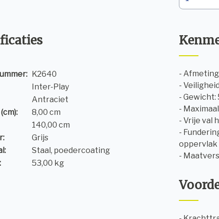
ficaties
Kenme
- Afmetinge
nummer:
K2640
- Veilighei
Inter-Play
- Gewicht:
Antraciet
- Maximaal
(cm):
8,00 cm
- Vrije val
140,00 cm
- Funderin
r:
Grijs
oppervlak
l:
Staal, poedercoating
- Maatvers
:
53,00 kg
Voord
- Krachttr