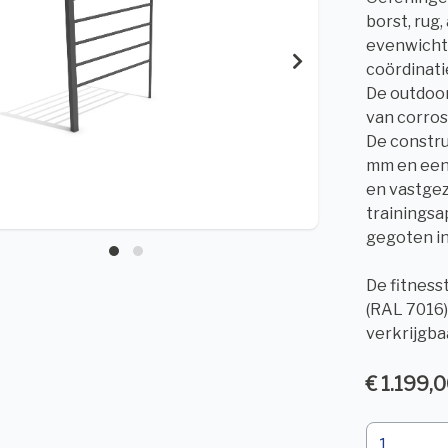
borst, rug
evenwicht
coördinati
De outdoor
van corros
De constru
mm en een 
en vastge
trainingsa
gegoten in
De fitness
(RAL 7016)
verkrijgba
€ 1.199,