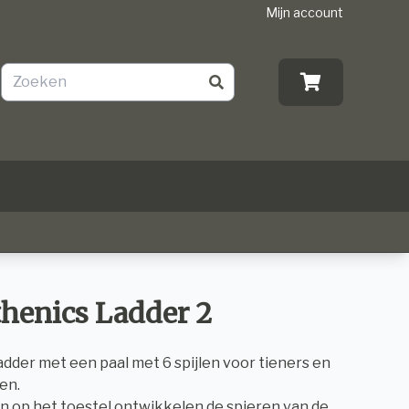
Mijn account
thenics Ladder 2
ladder met een paal met 6 spijlen voor tieners en
en.
 op het toestel ontwikkelen de spieren van de