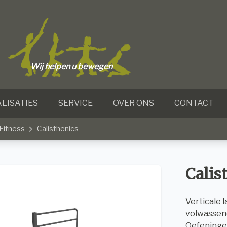
Wij helpen u bewegen
LISATIES
SERVICE
OVER ONS
CONTACT
Fitness
Calisthenics
Calis
Verticale 
volwassen
Oefeningen