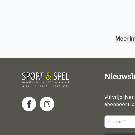
Meer in
Nieuwsb
Vul vrijblijve
abonneer u o