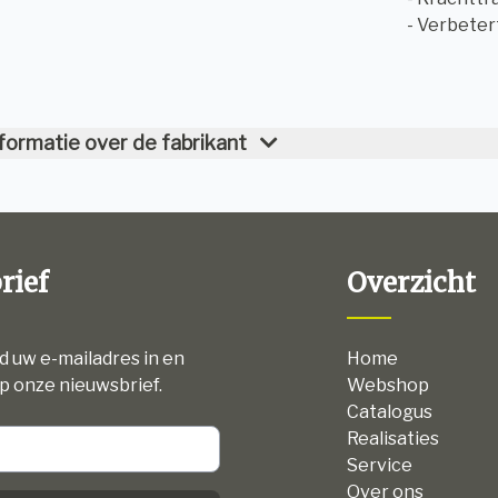
- Verbeter
formatie over de fabrikant
rief
Overzicht
nd uw e-mailadres in en
Home
p onze nieuwsbrief.
Webshop
Catalogus
Realisaties
Service
Over ons