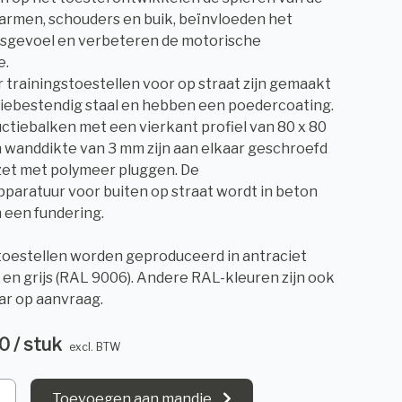
, armen, schouders en buik, beïnvloeden het
sgevoel en verbeteren de motorische
e.
 trainingstoestellen voor op straat zijn gemaakt
iebestendig staal en hebben een poedercoating.
ctiebalken met een vierkant profiel van 80 x 80
wanddikte van 3 mm zijn aan elkaar geschroefd
zet met polymeer pluggen. De
pparatuur voor buiten op straat wordt in beton
 een fundering.
toestellen worden geproduceerd in antraciet
 en grijs (RAL 9006). Andere RAL-kleuren zijn ook
ar op aanvraag.
00 / stuk
excl. BTW
Toevoegen aan mandje