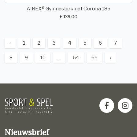
AIREX® Gymnastiekmat Corona 185
€ 139,00
‹
1
2
3
4
5
6
7
8
9
10
...
64
65
›
Nieuwsbrief