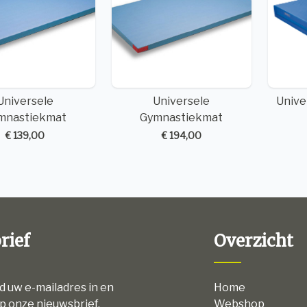
Universele
Universele
Unive
mnastiekmat
Gymnastiekmat
€ 139,00
€ 194,00
rief
Overzicht
nd uw e-mailadres in en
Home
p onze nieuwsbrief.
Webshop