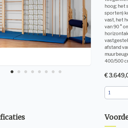
hoog; het 
sporten) k
vast, het 
van 90 ° o
horizontal
vastgestel
afstand va
muurbeugel
400/500 cm
€ 3.649,
ficaties
Voord