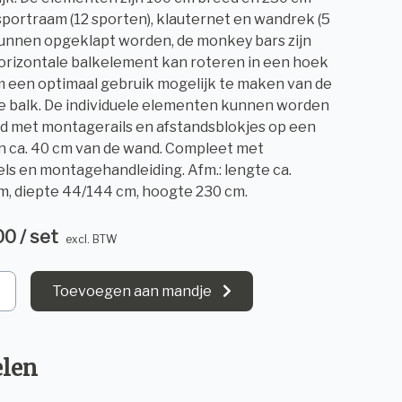
sportraam (12 sporten), klauternet en wandrek (5
unnen opgeklapt worden, de monkey bars zijn
horizontale balkelement kan roteren in een hoek
m een optimaal gebruik mogelijk te maken van de
e balk. De individuele elementen kunnen worden
d met montagerails en afstandsblokjes op een
n ca. 40 cm van de wand. Compleet met
s en montagehandleiding. Afm.: lengte ca.
, diepte 44/144 cm, hoogte 230 cm.
00 / set
excl. BTW
Toevoegen aan mandje
elen