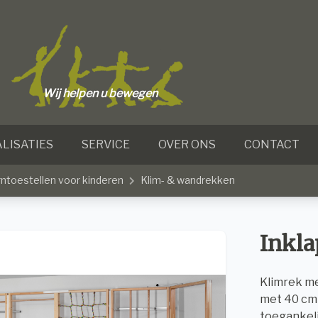
Wij helpen u bewegen
LISATIES
SERVICE
OVER ONS
CONTACT
rntoestellen voor kinderen
Klim- & wandrekken
Inkla
Klimrek me
met 40 cm 
toegankeli