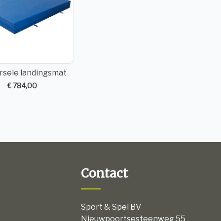
rsele landingsmat
€ 784,00
Contact
Sport & Spel BV
Nieuwpoortsesteenweg 55