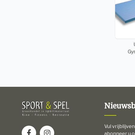
Gy
Nieuwsb
Vul vrijblijve
abonneer u o