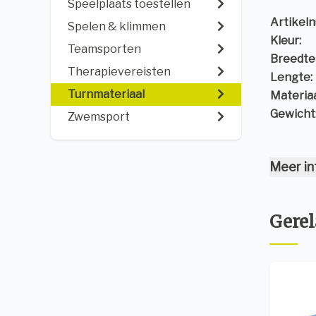
Speelplaats toestellen
Artikel
Spelen & klimmen
Kleur:
Teamsporten
Breedte 
Therapievereisten
Lengte:
Turnmateriaal
Materiaa
Gewicht
Zwemsport
Meer in
Gerel