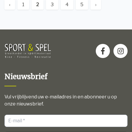
‹
1
2
3
4
5
›
Nieuwsbrief
Vul vrijblijvend uw e-mailadres in en abonneer u op
onze nieuwsbrief.