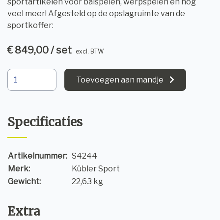
sportartikelen voor balspelen, werpspelen en nog
veel meer! Afgesteld op de opslagruimte van de
sportkoffer:
€ 849,00 / set
excl. BTW
Toevoegen aan mandje
Specificaties
Artikelnummer:
S4244
Merk:
Kübler Sport
Gewicht:
22,63 kg
Extra