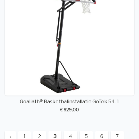
Goaliath® Basketbalinstallatie GoTek 54-1
€ 929,00
‹
1
2
3
4
5
6
7