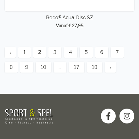
Beco® Aqua-Disc SZ
Vanaf € 27,95
‹
1
2
3
4
5
6
7
8
9
10
...
17
18
›