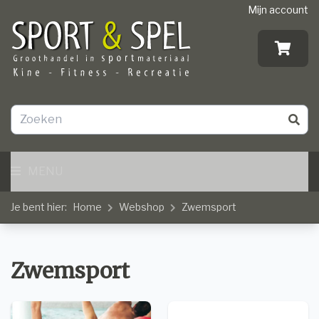
Mijn account
MENU
Je bent hier:
Home
Webshop
Zwemsport
Zwemsport